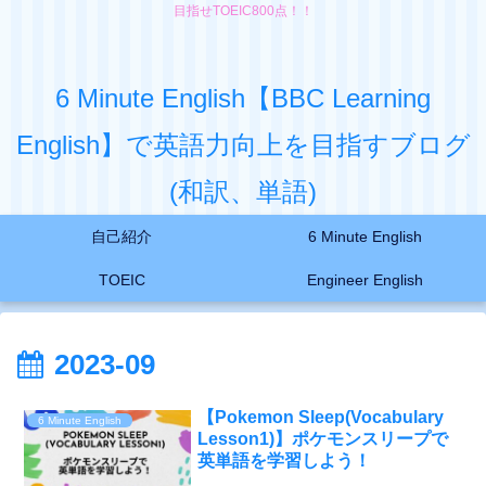
目指せTOEIC800点！！
6 Minute English【BBC Learning
English】で英語力向上を目指すブログ
(和訳、単語)
自己紹介
6 Minute English
TOEIC
Engineer English
2023-09
【Pokemon Sleep(Vocabulary
6 Minute English
Lesson1)】ポケモンスリープで
英単語を学習しよう！