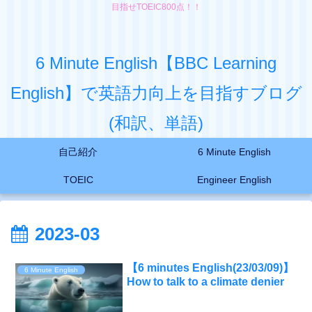
目指せTOEIC800点！！
6 Minute English【BBC Learning
English】で英語力向上を目指すブログ
(和訳、単語)
自己紹介
6 Minute English
TOEIC
Engineer English
2023-03
【6 minutes English(23/03/09)】
6 Minute English
How to talk to a climate denier