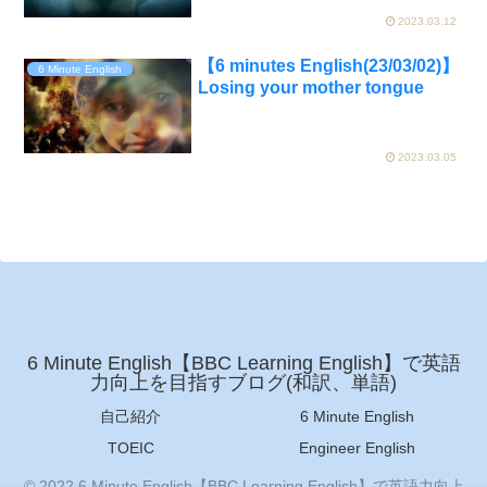
2023.03.12
【6 minutes English(23/03/02)】
6 Minute English
Losing your mother tongue
2023.03.05
6 Minute English【BBC Learning English】で英語
力向上を目指すブログ(和訳、単語)
自己紹介
6 Minute English
TOEIC
Engineer English
© 2022 6 Minute English【BBC Learning English】で英語力向上