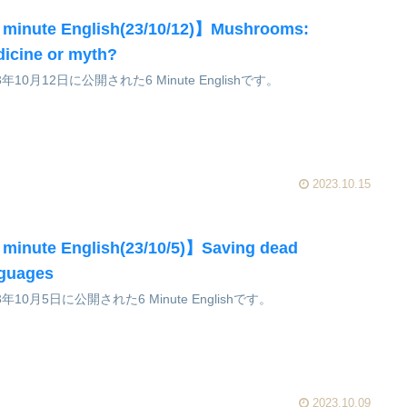
minute English(23/10/12)】Mushrooms:
icine or myth?
3年10月12日に公開された6 Minute Englishです。
2023.10.15
minute English(23/10/5)】Saving dead
nguages
3年10月5日に公開された6 Minute Englishです。
2023.10.09