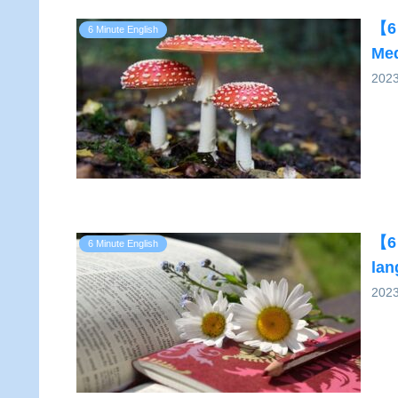
【6 
6 Minute English
Med
202
【6 
6 Minute English
la
202