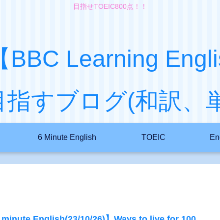
目指せTOEIC800点！！
ish【BBC Learning 
目指すブログ(和訳、単
6 Minute English
TOEIC
En
minute English(23/10/26)】Ways to live for 100