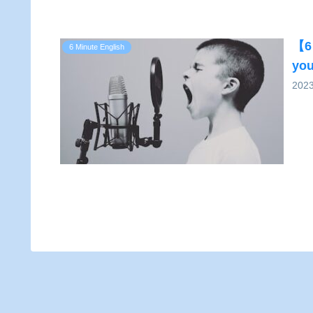
【6 
6 Minute English
you
202