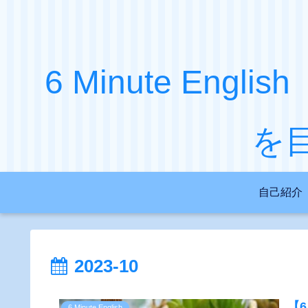
6 Minute Engl
を
自己紹介
2023-10
【6 
6 Minute English