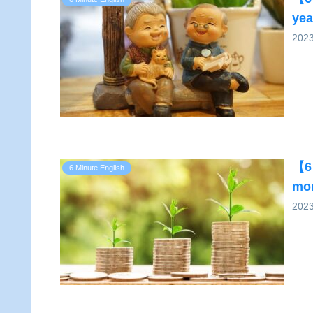
yea
202
【6 
6 Minute English
mo
202