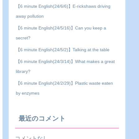
【6 minute English(24/6/6)】E-rickshaws driving
away pollution
【6 minute English(24/5/16)】Can you keep a
secret?
【6 minute English(24/5/2)】Talking at the table
【6 minute English(24/3/14)】What makes a great
library?
【6 minute English(24/2/29)】Plastic waste eaten
by enzymes
最近のコメント
コメントなし