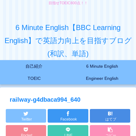
目指せTOEIC800点！！
6 Minute English【BBC Learning
English】で英語力向上を目指すブログ
(和訳、単語)
自己紹介
6 Minute English
TOEIC
Engineer English
railway-g4dbaca994_640
Twitter
Facebook
はてブ
Pocket
LINE
コピー