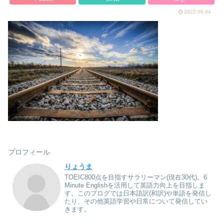
2022.06.04
プロフィール
りょうま
TOEIC800点を目指すサラリーマン(現在30代)。6
Minute Englishを活用して英語力向上を目指しま
す。このブログでは日本語訳(和訳)や単語を発信し
たり、その他英語学習や日常について発信してい
きます。