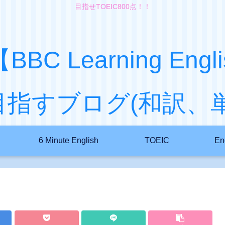
目指せTOEIC800点！！
ish【BBC Learning 
目指すブログ(和訳、単
6 Minute English
TOEIC
En