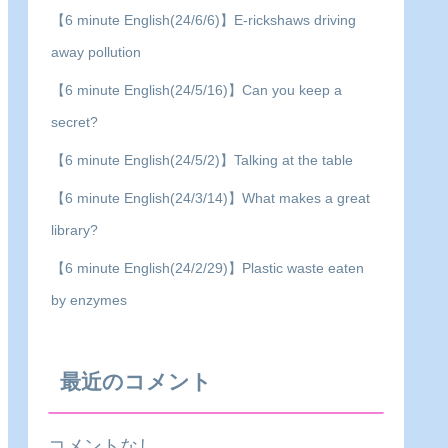
【6 minute English(24/6/6)】E-rickshaws driving
away pollution
【6 minute English(24/5/16)】Can you keep a
secret?
【6 minute English(24/5/2)】Talking at the table
【6 minute English(24/3/14)】What makes a great
library?
【6 minute English(24/2/29)】Plastic waste eaten
by enzymes
最近のコメント
コメントなし