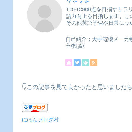
TOEIC800点を目指すサラリー
語力向上を目指します。こ
その他英語学習や日常につ
自己紹介：大手電機メーカ勤
卒/投資/
👇この記事を見て良かったと思いました
にほんブログ村