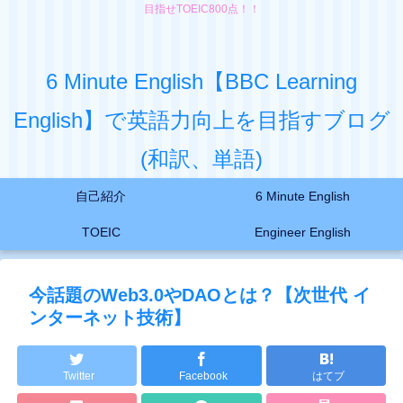
目指せTOEIC800点！！
6 Minute English【BBC Learning
English】で英語力向上を目指すブログ
(和訳、単語)
自己紹介
6 Minute English
TOEIC
Engineer English
今話題のWeb3.0やDAOとは？【次世代 イ
ンターネット技術】
Twitter
Facebook
はてブ